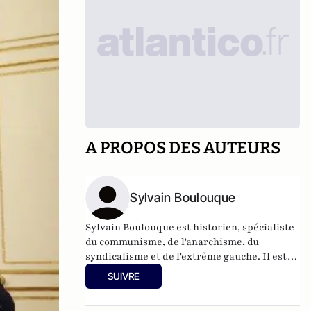
A PROPOS DES AUTEURS
Sylvain Boulouque
Sylvain Boulouque est historien, spécialiste
du communisme, de l'anarchisme, du
syndicalisme et de l'extrême gauche. Il est
l'auteur de
Mensonges en gilet jaune : Quand
SUIVRE
les réseaux sociaux et les bobards d'État
font l'histoire
(Serge Safran éditeur) ou bien