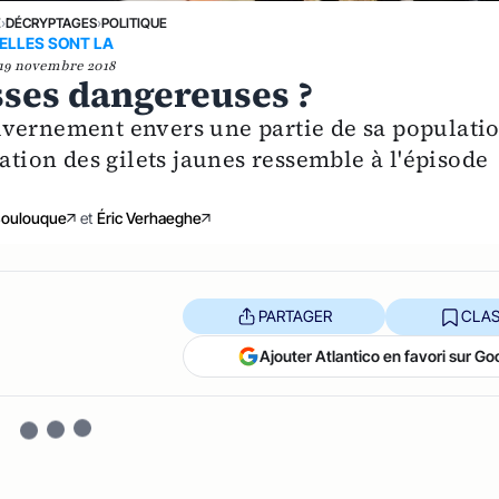
E
›
DÉCRYPTAGES
›
POLITIQUE
ELLES SONT LA
19 novembre 2018
sses dangereuses ?
uvernement envers une partie de sa populatio
ion des gilets jaunes ressemble à l'épisode
Boulouque
et
Éric Verhaeghe
PARTAGER
CLAS
Ajouter Atlantico en favori sur Go