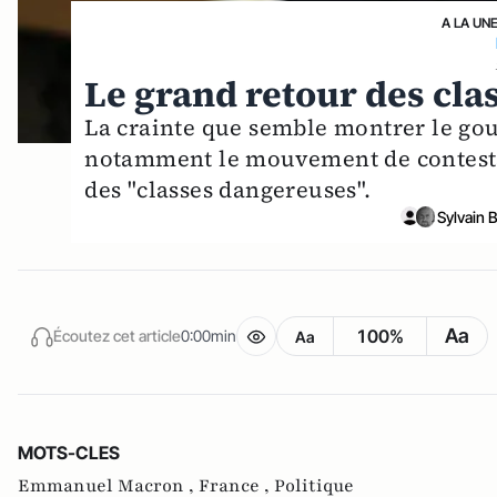
A LA UN
Le grand retour des cla
La crainte que semble montrer le go
notamment le mouvement de contestat
des "classes dangereuses".
Sylvain 
Aa
100%
Écoutez cet article
0:00min
Aa
MOTS-CLES
Emmanuel Macron ,
France ,
Politique