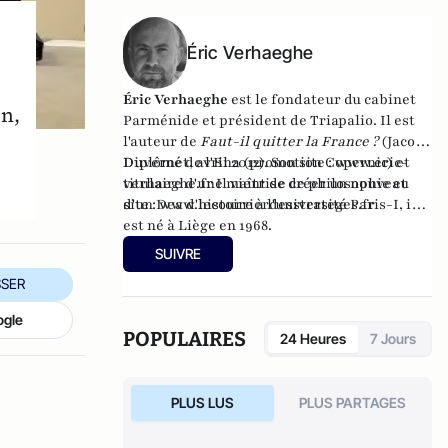
encore de
La gauche radicale : liens, lieux et
luttes (2012-2017)
, à la Fondapol (Fondation
pour l'innovation politique).
Éric Verhaeghe
Éric Verhaeghe
est le fondateur du
cabinet
n,
Parménide
et président de
Triapalio
. Il est
l'auteur de
Faut-il quitter la France ?
(Jacob-
Duvernet, avril 2012). Son site :
Diplômé de l'Ena (promotion Copernic) et
www.eric-
verhaeghe.fr
titulaire d'une maîtrise de philosophie et
Il vient de créer un nouveau
site :
d'un Dea d'histoire à l'université Paris-I, il
www.lecourrierdesstrateges.fr
est né à Liège en 1968.
SUIVRE
SER
ogle
POPULAIRES
24 Heures
7 Jours
PLUS LUS
PLUS PARTAGES