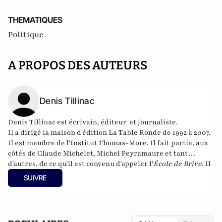
THEMATIQUES
Politique
A PROPOS DES AUTEURS
Denis Tillinac
Denis Tillinac est écrivain, éditeur et journaliste.
Il a dirigé la maison d'édition
La Table Ronde
de 1992 à 2007.
Il est membre de l'
Institut Thomas-More
. Il fait partie, aux
côtés de Claude Michelet, Michel Peyramaure et tant
d'autres, de ce qu'il est convenu d'appeler l'
École de Brive
. Il
a publié en 2011
Dictionnaire amoureux du catholicisme
.
SUIVRE