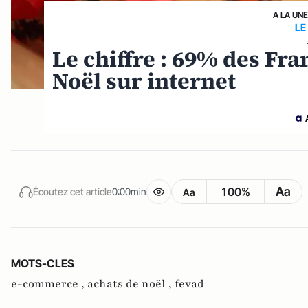
A LA UN
LE
Le chiffre : 69% des Fra
Noël sur internet
Aa
100%
Écoutez cet article
0:00min
Aa
MOTS-CLES
e-commerce ,
achats de noël ,
fevad