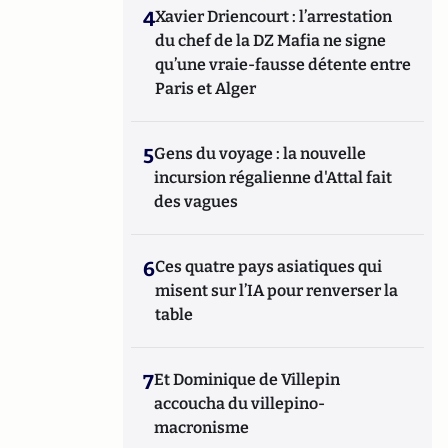
4
Xavier Driencourt : l’arrestation
du chef de la DZ Mafia ne signe
qu’une vraie-fausse détente entre
Paris et Alger
5
Gens du voyage : la nouvelle
incursion régalienne d'Attal fait
des vagues
6
Ces quatre pays asiatiques qui
misent sur l’IA pour renverser la
table
7
Et Dominique de Villepin
accoucha du villepino-
macronisme