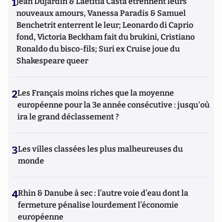
1
Jean Dujardin & Laetitia Casta étrennent leurs
nouveaux amours, Vanessa Paradis & Samuel
Benchetrit enterrent le leur; Leonardo di Caprio
fond, Victoria Beckham fait du brukini, Cristiano
Ronaldo du bisco-fils; Suri ex Cruise joue du
Shakespeare queer
2
Les Français moins riches que la moyenne
européenne pour la 3e année consécutive : jusqu'où
ira le grand déclassement ?
3
Les villes classées les plus malheureuses du
monde
4
Rhin & Danube à sec : l’autre voie d’eau dont la
fermeture pénalise lourdement l’économie
européenne