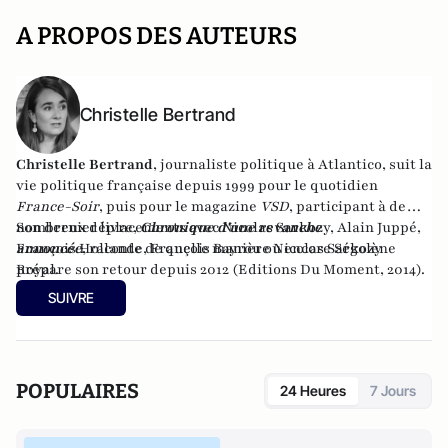
A PROPOS DES AUTEURS
Christelle Bertrand
Christelle Bertrand
, journaliste politique à Atlantico, suit la
vie politique française depuis 1999 pour le quotidien
France-Soir
, puis pour le magazine
VSD
, participant à de
nombreux déplacements avec Nicolas Sarkozy, Alain Juppé,
Son dernier livre,
Chronique d'une revanche
François Hollande, François Bayrou ou encore Ségolène
annoncée
,
raconte de quelle manière Nicolas Sarkozy
Royal.
prépare son retour depuis 2012 (Editions Du Moment, 2014).
SUIVRE
POPULAIRES
24 Heures
7 Jours