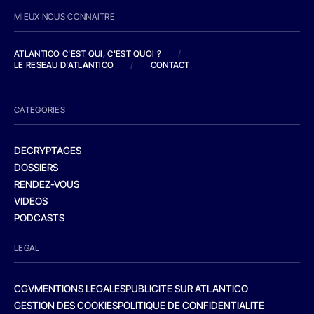
MIEUX NOUS CONNAITRE
ATLANTICO C'EST QUI, C'EST QUOI ?
/
LE RESEAU D'ATLANTICO
/
CONTACT
CATEGORIES
DECRYPTAGES
DOSSIERS
RENDEZ-VOUS
VIDEOS
PODCASTS
LEGAL
CGV
MENTIONS LEGALES
PUBLICITE SUR ATLANTICO
GESTION DES COOKIES
POLITIQUE DE CONFIDENTIALITE