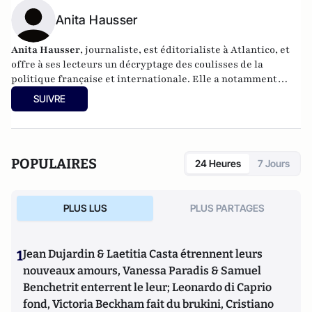
Anita Hausser
Anita Hausser
, journaliste, est éditorialiste à Atlantico, et
offre à ses lecteurs un décryptage des coulisses de la
politique française et internationale. Elle a notamment
publié
Sarkozy, itinéraire d'une ambition
(Editions
SUIVRE
l'Archipel, 2003). Elle a également réalisé les documentaires
Femme députée, un homme comme les autres ?
(2014) et
Bruno Le Maire, l'Affranchi
(2015).
POPULAIRES
24 Heures
7 Jours
PLUS LUS
PLUS PARTAGES
1
Jean Dujardin & Laetitia Casta étrennent leurs
nouveaux amours, Vanessa Paradis & Samuel
Benchetrit enterrent le leur; Leonardo di Caprio
fond, Victoria Beckham fait du brukini, Cristiano