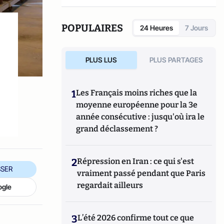
POPULAIRES
24 Heures
7 Jours
PLUS LUS
PLUS PARTAGES
1
Les Français moins riches que la
moyenne européenne pour la 3e
année consécutive : jusqu'où ira le
grand déclassement ?
2
Répression en Iran : ce qui s'est
SER
vraiment passé pendant que Paris
regardait ailleurs
ogle
3
L’été 2026 confirme tout ce que