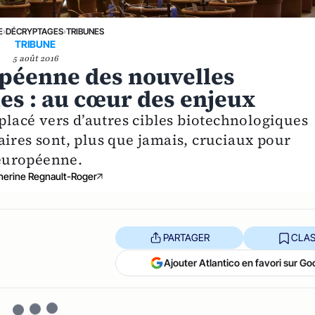
E
›
DÉCRYPTAGES
›
TRIBUNES
TRIBUNE
5 août 2016
péenne des nouvelles
es : au cœur des enjeux
éplacé vers d’autres cibles biotechnologiques
aires sont, plus que jamais, cruciaux pour
 européenne.
herine Regnault-Roger
PARTAGER
CLAS
Ajouter Atlantico en favori sur Go