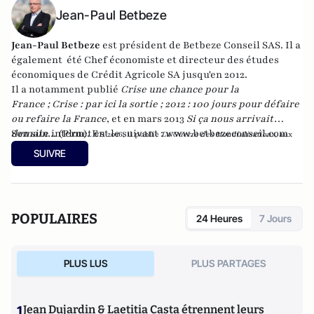
Jean-Paul Betbeze
Jean-Paul Betbeze
est président de Betbeze Conseil SAS. Il a
également été Chef économiste et directeur des études
économiques de Crédit Agricole SA jusqu'en 2012.
Il a notamment publié
Crise une chance pour la
France
;
Crise : par ici la sortie
;
2012 : 100 jours pour défaire
ou refaire la France
, et en mars 2013
Si ça nous arrivait
demain...
Son site internet est le suivant :
(Plon). En
www.betbezeconseil.com
2016, il publie
La Guerre des Mondialisations
, aux
et en 2017 "La France, ce malade imaginaire"
éditions
Economica
SUIVRE
chez le même éditeur.
POPULAIRES
24 Heures
7 Jours
PLUS LUS
PLUS PARTAGES
1
Jean Dujardin & Laetitia Casta étrennent leurs