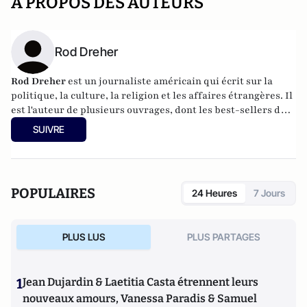
A PROPOS DES AUTEURS
Rod Dreher
Rod Dreher
est un journaliste américain qui écrit sur la
politique, la culture, la religion et les affaires étrangères. Il
est l'auteur de plusieurs ouvrages, dont les best-sellers du
New York Times The Benedict Option (2017) et Live Not By
SUIVRE
Lies (2020), tous deux traduits dans plus de dix langues. Il
est directeur du projet de réseau de l'Institut du Danube à
Budapest, où il vit.
POPULAIRES
24 Heures
7 Jours
PLUS LUS
PLUS PARTAGES
1
Jean Dujardin & Laetitia Casta étrennent leurs
nouveaux amours, Vanessa Paradis & Samuel