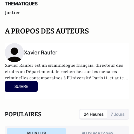
THEMATIQUES
Justice
A PROPOS DES AUTEURS
Xavier Raufer
Xavier Raufer est un criminologue français, directeur des
études au Département de recherches sur les menaces
criminelles contemporaines à l'
Université Paris II
, et auteur
de nombreux ouvrages sur le sujet. Dernier en date:
La
SUIVRE
criminalité organisée dans le chaos mondial : mafias,
triades, cartels, clans
. Il est directeur d'études, pôle
sécurité-défense-criminologie du Conservatoire National
des Arts et Métiers.
POPULAIRES
24 Heures
7 Jours
PLUS LUS
PLUS PARTAGES