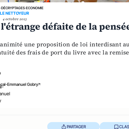
E
›
DÉCRYPTAGES
›
ECONOMIE
LE NETTOYEUR
4 octobre 2013
l'étrange défaite de la pensé
nanimité une proposition de loi interdisant a
uité des frais de port du livre avec la remis
scal-Emmanuel Gobry
PARTAGER
CLAS