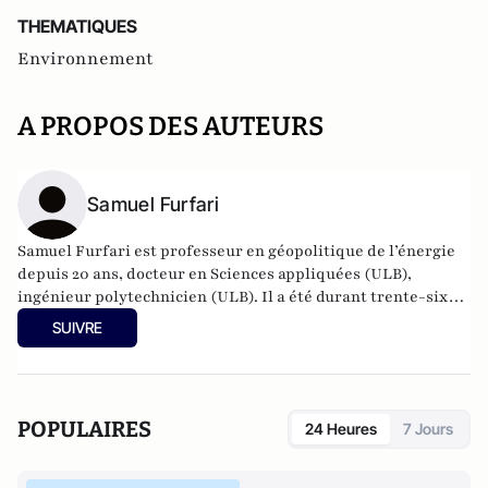
THEMATIQUES
Environnement
A PROPOS DES AUTEURS
Samuel Furfari
Samuel Furfari est professeur en géopolitique de l’énergie
depuis 20 ans, docteur en Sciences appliquées (ULB),
ingénieur polytechnicien (ULB). Il a été durant trente-six
ans haut fonctionnaire à la Direction générale de l'énergie
SUIVRE
de la Commission européenne. Auteur de 18 livres.
POPULAIRES
24 Heures
7 Jours