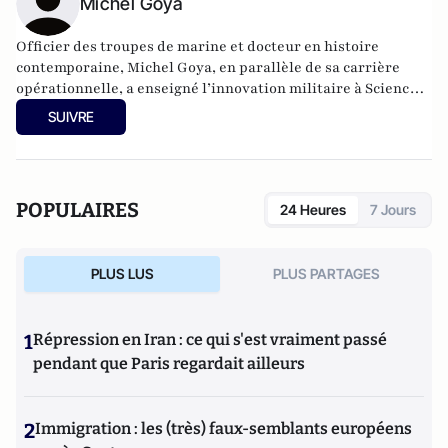
Michel Goya
Officier des troupes de marine et docteur en histoire
contemporaine, Michel Goya, en parallèle de sa carrière
opérationnelle, a enseigné l’innovation militaire à Sciences-
Po et à l’École pratique des hautes études. Très visible dans
SUIVRE
les cercles militaires et désormais dans les médias, il est
notamment l’auteur de Sous le feu. La mort comme
hypothèse de travail, Les Vainqueurs et, chez Perrin,
S’adapter pour vaincre (tempus, 2023). Michel Goya a publié
POPULAIRES
24 Heures
7 Jours
avec Jean Lopez « L’ours et le renard Histoire immédiate de
la guerre en Ukraine aux éditions Perrin (2023).
PLUS LUS
PLUS PARTAGES
1
Répression en Iran : ce qui s'est vraiment passé
pendant que Paris regardait ailleurs
2
Immigration : les (très) faux-semblants européens