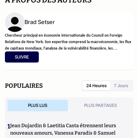
A PROPOS DES AUTEURS
Brad Setser
Chercheur principal en économie internationale du Council on Foreign
Relations de New York. Son expertise comprend la macroéconomie, les flux
de capitaux mondiaux, l'analyse de la vulnérabilité financière, les
restructurations de la dette souveraine et la gestion des crises financières. Il
SUIVRE
blogue sur Follow the Money (
https://www.cfr.org/blog/
Setser
).
POPULAIRES
24 Heures
7 Jours
PLUS LUS
PLUS PARTAGES
1
Jean Dujardin & Laetitia Casta étrennent leurs
nouveaux amours, Vanessa Paradis & Samuel