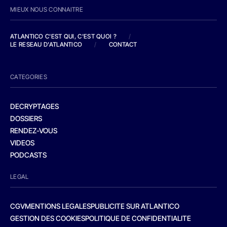
MIEUX NOUS CONNAITRE
ATLANTICO C'EST QUI, C'EST QUOI ?
/
LE RESEAU D'ATLANTICO
/
CONTACT
CATEGORIES
DECRYPTAGES
DOSSIERS
RENDEZ-VOUS
VIDEOS
PODCASTS
LEGAL
CGV
MENTIONS LEGALES
PUBLICITE SUR ATLANTICO
GESTION DES COOKIES
POLITIQUE DE CONFIDENTIALITE