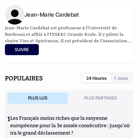
Jean-Marie Cardebat
Jean-Marie Cardebat est professeur à l'Université de
Bordeaux et affiié à l'INSEEC Grande Ecole. Il y pilote la
chaire Vins & Spiritueux. Il est président de l'Association
européenne des économistes du vin (EuAWE), membre de la
SUIVRE
délégation française à l'Organisation internationale de la
vigne et du vin (OIV) et chercheur associé dans plusieurs
universités étrangères. Il a récemment publié "L'Economie
du Vin" aux éditions de La Découverte.
POPULAIRES
24 Heures
7 Jours
PLUS LUS
PLUS PARTAGES
1
Les Français moins riches que la moyenne
européenne pour la 3e année consécutive : jusqu'où
ira le grand déclassement ?