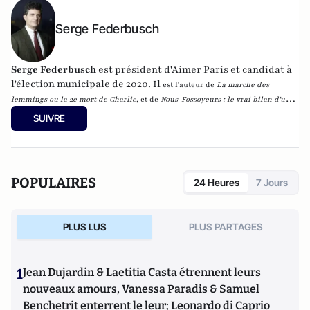
Serge Federbusch
Serge Federbusch
est président d'Aimer Paris et candidat à
l'élection municipale de 2020. Il
est l'auteur de
La marche des
lemmings ou la 2e mort de Charlie
, et de
Nous-Fossoyeurs : le vrai bilan d'un
fatal quinquennat
, chez Plon.
SUIVRE
POPULAIRES
24 Heures
7 Jours
PLUS LUS
PLUS PARTAGES
1
Jean Dujardin & Laetitia Casta étrennent leurs
nouveaux amours, Vanessa Paradis & Samuel
Benchetrit enterrent le leur; Leonardo di Caprio