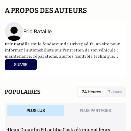
A PROPOS DES AUTEURS
Eric Bataille
Eric Bataille
est le fondateur de
Drivepad.fr
, un site pour
informer l'automobiliste sur l'entretien de son véhicule :
maintenance, réparations, alertes (contrôle technique,
renouvellement de l'assurance...).
Il a auparavant été
SUIVRE
directeur général d'
AutoScout24 France
, site d'annonces
automobiles.
POPULAIRES
24 Heures
7 Jours
PLUS LUS
PLUS PARTAGES
1
Jean Dujardin & Laetitia Casta étrennent leurs