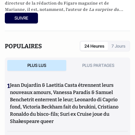
nazisme et des autres violences de masse au XXème siècle
directeur de la rédaction du Figaro magazine et de
ou l’histoire des relations internationales et des conflits
Marianne, il est, notamment, l'auteur de
La surprise du
contemporains. Il écrit en ce moment une biographie de
chef
(2021) et
Eloge du libéralisme
(2020), aux éditions de
SUIVRE
Benjamin Disraëli.
L'Observatoire.
POPULAIRES
24 Heures
7 Jours
PLUS LUS
PLUS PARTAGES
1
Jean Dujardin & Laetitia Casta étrennent leurs
nouveaux amours, Vanessa Paradis & Samuel
Benchetrit enterrent le leur; Leonardo di Caprio
fond, Victoria Beckham fait du brukini, Cristiano
Ronaldo du bisco-fils; Suri ex Cruise joue du
Shakespeare queer