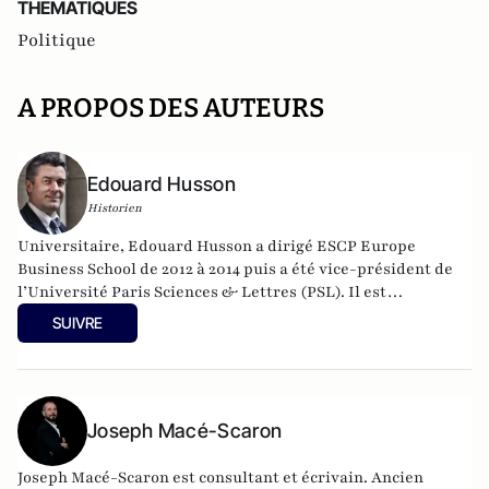
THEMATIQUES
Politique
A PROPOS DES AUTEURS
Edouard Husson
Historien
Universitaire, Edouard Husson a dirigé
ESCP Europe
Business School
de 2012 à 2014
puis a été vice-président de
l’Université Paris Sciences & Lettres (
PSL
). Il est
actuellement professeur à l’Institut Franco-Allemand
SUIVRE
d’Etudes Européennes (à l’Université de Cergy-Pontoise).
Spécialiste de l’histoire de l’Allemagne et de l’Europe, il
travaille en particulier sur la modernisation politique des
sociétés depuis la Révolution française. Il est l’auteur
d’ouvrages et de nombreux articles sur l’histoire de
Joseph Macé-Scaron
l’Allemagne depuis la Révolution française, l’histoire des
mondialisations, l’histoire de la monnaie, l’histoire du
Joseph Macé-Scaron est consultant et écrivain. Ancien