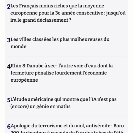
2
Les Français moins riches que la moyenne
européenne pour la 3e année consécutive : jusqu'où
ira le grand déclassement ?
3
Les villes classées les plus malheureuses du
monde
4
Rhin & Danube à sec : l’autre voie d’eau dont la
fermeture pénalise lourdement l’économie
européenne
5
L’étude américaine qui montre que l’IA n’est pas
(encore) un génie en maths
6
Apologie du terrorisme et du viol, antisémite : Boro
700, le chanteur à cagoule de l’un des tubes de l’été