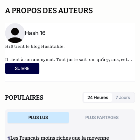
A PROPOS DES AUTEURS
Hash 16
H16 tient le blog
Hashtable
.
Il tient à son anonymat. Tout juste sait-on, qu'à 37 ans, cet
informaticien à l'humour acerbe habite en Belgique et
SUIVRE
travaille pour
"une grosse boutique qui produit, gère et
manipule beaucoup, beaucoup de documents".
POPULAIRES
24 Heures
7 Jours
PLUS LUS
PLUS PARTAGES
1
Les Français moins riches que la moyenne