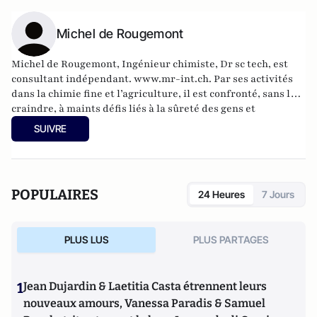
Michel de Rougemont
Michel de Rougemont, Ingénieur chimiste, Dr sc tech, est
consultant indépendant. www.mr-int.ch. Par ses activités
dans la chimie fine et l’agriculture, il est confronté, sans les
craindre, à maints défis liés à la sûreté des gens et
l’environnement. Son essai intitulé “Réarmer la raison. De
SUIVRE
l’écologie raisonnée à la politique raisonnable” est en vente
en ligne sur Amazon.
Il a aussi publié un essai critique “Entre hystérie et
négligence climatique”. Il anime un blog blog.mr-int.ch, un
POPULAIRES
24 Heures
7 Jours
site sur le climat climate.mr.int.ch et un autre site sur le
contrôle biologique en agriculture about-biocontrol.mr-
int.ch.
PLUS LUS
PLUS PARTAGES
1
Jean Dujardin & Laetitia Casta étrennent leurs
nouveaux amours, Vanessa Paradis & Samuel