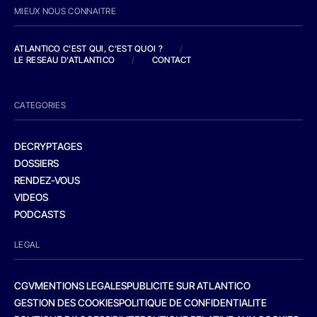
MIEUX NOUS CONNAITRE
ATLANTICO C'EST QUI, C'EST QUOI ?
/
LE RESEAU D'ATLANTICO
/
CONTACT
CATEGORIES
DECRYPTAGES
DOSSIERS
RENDEZ-VOUS
VIDEOS
PODCASTS
LEGAL
CGV
MENTIONS LEGALES
PUBLICITE SUR ATLANTICO
GESTION DES COOKIES
POLITIQUE DE CONFIDENTIALITE