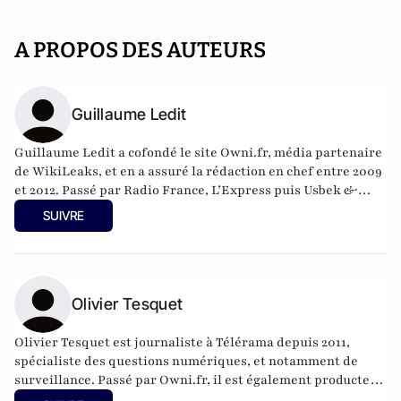
A PROPOS DES AUTEURS
Guillaume Ledit
Guillaume Ledit a cofondé le site Owni.fr, média partenaire
de WikiLeaks, et en a assuré la rédaction en chef entre 2009
et 2012. Passé par Radio France, L’Express puis Usbek &
Rica, il a au cours de sa carrière journalistique développé
SUIVRE
une connaissance profonde du Web, tant sur le fond que sur
la forme. Il dirige aujourd’hui l’entreprisede conseil en
stratégies éditoriales Strochnis.
Olivier Tesquet
Olivier Tesquet est journaliste à Télérama depuis 2011,
spécialiste des questions numériques, et notamment de
surveillance. Passé par Owni.fr, il est également producteur
sur France Inter (“Tout est numérique”). Il est l’auteur de