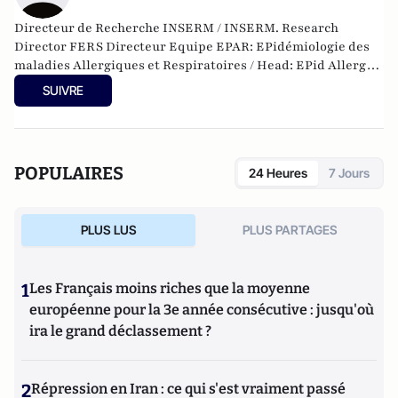
Directeur de Recherche INSERM / INSERM. Research
Director FERS Directeur Equipe EPAR: EPidémiologie des
maladies Allergiques et Respiratoires / Head: EPid Allergic
Resp Dis Department (www.epar.fr). IPLESP INSERM et
SUIVRE
UPMC.
POPULAIRES
24 Heures
7 Jours
PLUS LUS
PLUS PARTAGES
1
Les Français moins riches que la moyenne
européenne pour la 3e année consécutive : jusqu'où
ira le grand déclassement ?
2
Répression en Iran : ce qui s'est vraiment passé