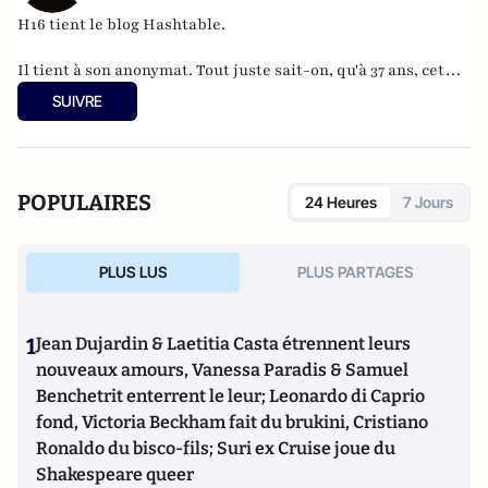
H16 tient le blog
Hashtable
.
Il tient à son anonymat. Tout juste sait-on, qu'à 37 ans, cet
informaticien à l'humour acerbe habite en Belgique et
SUIVRE
travaille pour
"une grosse boutique qui produit, gère et
manipule beaucoup, beaucoup de documents".
POPULAIRES
24 Heures
7 Jours
PLUS LUS
PLUS PARTAGES
1
Jean Dujardin & Laetitia Casta étrennent leurs
nouveaux amours, Vanessa Paradis & Samuel
Benchetrit enterrent le leur; Leonardo di Caprio
fond, Victoria Beckham fait du brukini, Cristiano
Ronaldo du bisco-fils; Suri ex Cruise joue du
Shakespeare queer