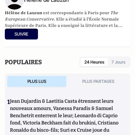
Hélène de Lauzun
est c
orrespondante à Paris pour
The
European Conservative
. Elle a étudié à l'École Normale
Supérieure de Paris. Elle a enseigné la littérature et la
civilisation françaises à Harvard et a obtenu un doctorat en
SUIVRE
Histoire à la Sorbonne. Elle est l'auteur de
L'Histoire de
l'Autriche (Perrin, 2021).
POPULAIRES
24 Heures
7 Jours
PLUS LUS
PLUS PARTAGES
1
Jean Dujardin & Laetitia Casta étrennent leurs
nouveaux amours, Vanessa Paradis & Samuel
Benchetrit enterrent le leur; Leonardo di Caprio
fond, Victoria Beckham fait du brukini, Cristiano
Ronaldo du bisco-fils; Suri ex Cruise joue du