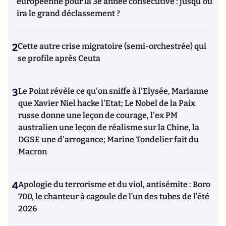
européenne pour la 3e année consécutive : jusqu'où
ira le grand déclassement ?
2
Cette autre crise migratoire (semi-orchestrée) qui
se profile après Ceuta
3
Le Point révèle ce qu'on sniffe à l'Elysée, Marianne
que Xavier Niel hacke l'Etat; Le Nobel de la Paix
russe donne une leçon de courage, l'ex PM
australien une leçon de réalisme sur la Chine, la
DGSE une d'arrogance; Marine Tondelier fait du
Macron
4
Apologie du terrorisme et du viol, antisémite : Boro
700, le chanteur à cagoule de l’un des tubes de l’été
2026