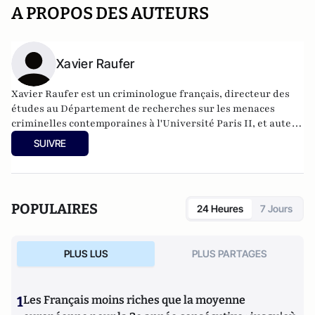
A PROPOS DES AUTEURS
Xavier Raufer
Xavier Raufer est un criminologue français, directeur des
études au Département de recherches sur les menaces
criminelles contemporaines à l'
Université Paris II
, et auteur
de nombreux ouvrages sur le sujet. Dernier en date:
La
SUIVRE
criminalité organisée dans le chaos mondial : mafias,
triades, cartels, clans
. Il est directeur d'études, pôle
sécurité-défense-criminologie du Conservatoire National
des Arts et Métiers.
POPULAIRES
24 Heures
7 Jours
PLUS LUS
PLUS PARTAGES
1
Les Français moins riches que la moyenne