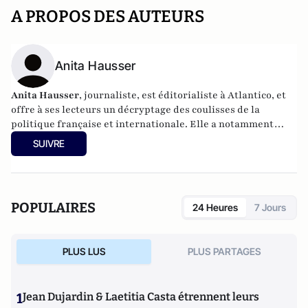
A PROPOS DES AUTEURS
Anita Hausser
Anita Hausser
, journaliste, est éditorialiste à Atlantico, et
offre à ses lecteurs un décryptage des coulisses de la
politique française et internationale. Elle a notamment
publié
Sarkozy, itinéraire d'une ambition
(Editions
SUIVRE
l'Archipel, 2003). Elle a également réalisé les documentaires
Femme députée, un homme comme les autres ?
(2014) et
Bruno Le Maire, l'Affranchi
(2015).
POPULAIRES
24 Heures
7 Jours
PLUS LUS
PLUS PARTAGES
1
Jean Dujardin & Laetitia Casta étrennent leurs