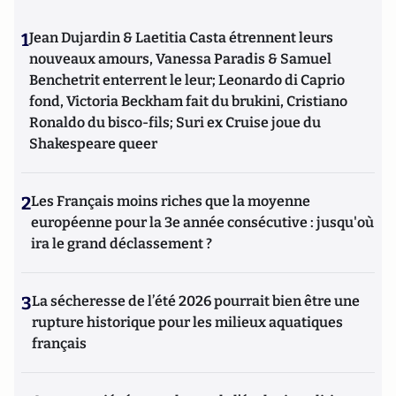
ou l’histoire des relations internationales et des conflits
contemporains. Il écrit en ce moment une biographie de
1
Jean Dujardin & Laetitia Casta étrennent leurs
Benjamin Disraëli.
nouveaux amours, Vanessa Paradis & Samuel
Benchetrit enterrent le leur; Leonardo di Caprio
fond, Victoria Beckham fait du brukini, Cristiano
Ronaldo du bisco-fils; Suri ex Cruise joue du
Shakespeare queer
2
Les Français moins riches que la moyenne
européenne pour la 3e année consécutive : jusqu'où
ira le grand déclassement ?
3
La sécheresse de l’été 2026 pourrait bien être une
rupture historique pour les milieux aquatiques
français