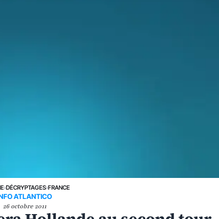
NE
›
DÉCRYPTAGES
›
FRANCE
INFO ATLANTICO
26 octobre 2011