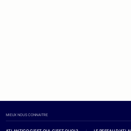
MIEUX NOUS CONNAITRE
ATLANTICO C'EST QUI, C'EST QUOI ?
/
LE RESEAU D'ATL