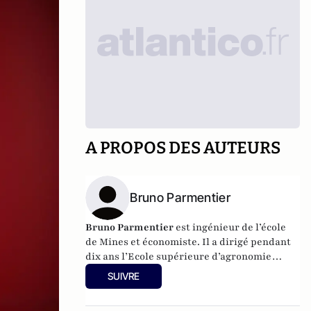
A PROPOS DES AUTEURS
Bruno Parmentier
Bruno Parmentier
est ingénieur de l’école
de Mines et économiste. Il a dirigé pendant
dix ans l’Ecole supérieure d’agronomie
d’Angers (ESA). Il est également l’auteur de
SUIVRE
livres sur les enjeux alimentaires :
Faim
zéro
,
Manger tous et bien
et
Nourrir