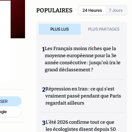
l’humanité
. Aujourd’hui, il est conférencier
et tient un blog
nourrir-manger.fr
.
POPULAIRES
24 Heures
7 Jours
PLUS LUS
PLUS PARTAGES
1
Les Français moins riches que la
n
moyenne européenne pour la 3e
année consécutive : jusqu'où ira le
grand déclassement ?
2
Répression en Iran : ce qui s'est
vraiment passé pendant que Paris
SER
regardait ailleurs
ogle
3
L’été 2026 confirme tout ce que
les écologistes disent depuis 50