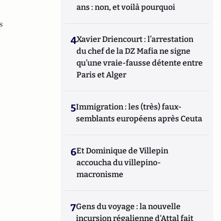
ans : non, et voilà pourquoi
s
4
Xavier Driencourt : l’arrestation
du chef de la DZ Mafia ne signe
qu’une vraie-fausse détente entre
Paris et Alger
5
Immigration : les (très) faux-
semblants européens après Ceuta
6
Et Dominique de Villepin
accoucha du villepino-
macronisme
7
Gens du voyage : la nouvelle
incursion régalienne d'Attal fait