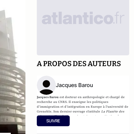
A PROPOS DES AUTEURS
Jacques Barou
Jacques Barou
est docteur en anthropologie et chargé de
recherche au CNRS. Il enseigne les politiques
d’immigration et d’intégration en Europe à l'université de
Grenoble. Son dernier ouvrage s'intitule
La Planète des
migrants : Circulations migratoires et constitution de
SUIVRE
diasporas à l’aube du XXIe siècle
(éditions PUG).