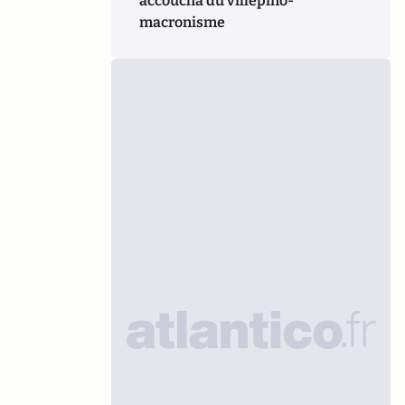
accoucha du villepino-
macronisme