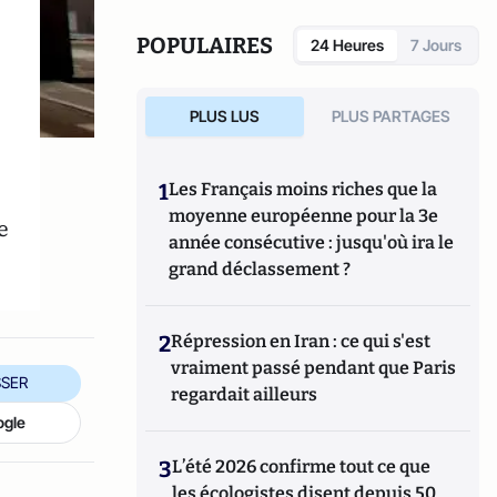
POPULAIRES
24 Heures
7 Jours
PLUS LUS
PLUS PARTAGES
1
Les Français moins riches que la
moyenne européenne pour la 3e
e
année consécutive : jusqu'où ira le
grand déclassement ?
2
Répression en Iran : ce qui s'est
vraiment passé pendant que Paris
SER
regardait ailleurs
ogle
3
L’été 2026 confirme tout ce que
les écologistes disent depuis 50