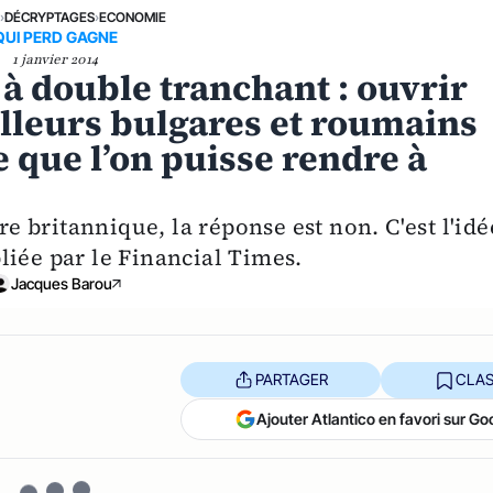
E
›
DÉCRYPTAGES
›
ECONOMIE
QUI PERD GAGNE
1 janvier 2014
à double tranchant : ouvrir
ailleurs bulgares et roumains
ce que l’on puisse rendre à
 britannique, la réponse est non. C'est l'idé
liée par le Financial Times.
Jacques Barou
PARTAGER
CLAS
Ajouter Atlantico en favori sur Go