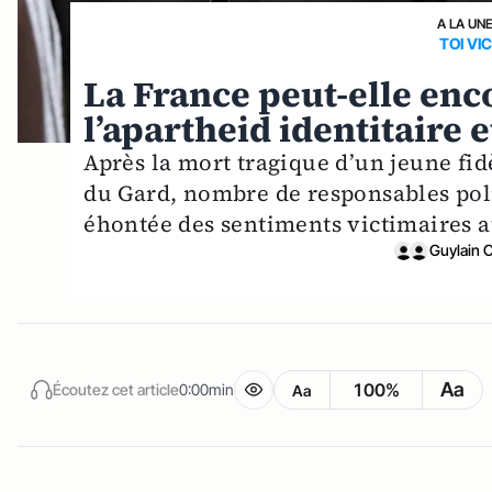
A LA UN
TOI VI
La France peut-elle enc
l’apartheid identitaire e
Après la mort tragique d’un jeune f
du Gard, nombre de responsables poli
éhontée des sentiments victimaires a
Guylain 
Aa
100%
Écoutez cet article
0:00min
Aa