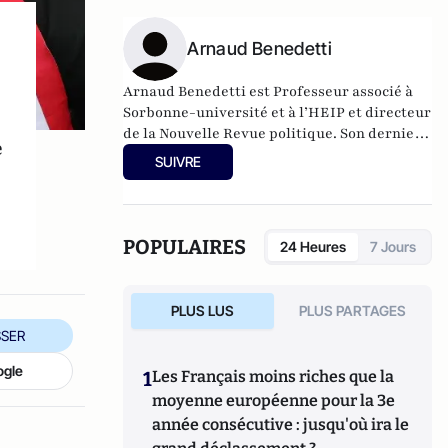
de Guylain Chevrier, juillet 2017, 270 pages.
Arnaud Benedetti
Arnaud Benedetti est Professeur associé à
Sorbonne-université et à l’HEIP et directeur
de la Nouvelle Revue politique.
Son dernier
e
ouvrage
, "Comment sont morts les
SUIVRE
politiques ? Le grand malaise du pouvoir",
est publié aux éditions du Cerf (4 Novembre
2021).
POPULAIRES
24 Heures
7 Jours
PLUS LUS
PLUS PARTAGES
SER
ogle
1
Les Français moins riches que la
moyenne européenne pour la 3e
année consécutive : jusqu'où ira le