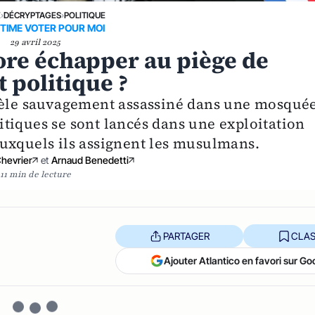
E
›
DÉCRYPTAGES
›
POLITIQUE
CTIME VOTER POUR MOI
29 avril 2025
ore échapper au piège de
t politique ?
idèle sauvagement assassiné dans une mosqué
tiques se sont lancés dans une exploitation
uxquels ils assignent les musulmans.
Chevrier
et
Arnaud Benedetti
11 min de lecture
PARTAGER
CLAS
Ajouter Atlantico en favori sur Go