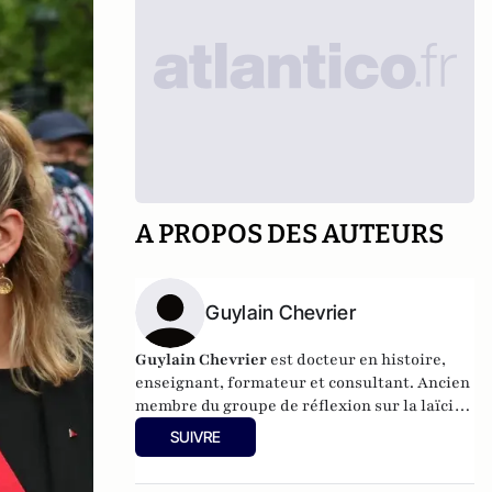
A PROPOS DES AUTEURS
Guylain Chevrier
Guylain Chevrier
est docteur en histoire,
enseignant, formateur et consultant. Ancien
membre du groupe de réflexion sur la laïcité
auprès du Haut conseil à l’intégration.
SUIVRE
Dernier ouvrage :
Laïcité, émancipation et
travail social,
L’Harmattan, sous la direction