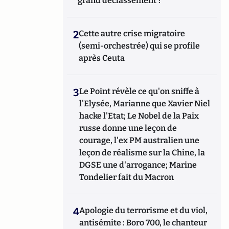
grand déclassement ?
2
Cette autre crise migratoire
(semi-orchestrée) qui se profile
après Ceuta
3
Le Point révèle ce qu'on sniffe à
l'Elysée, Marianne que Xavier Niel
hacke l'Etat; Le Nobel de la Paix
russe donne une leçon de
courage, l'ex PM australien une
leçon de réalisme sur la Chine, la
DGSE une d'arrogance; Marine
Tondelier fait du Macron
4
Apologie du terrorisme et du viol,
antisémite : Boro 700, le chanteur