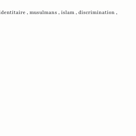
identitaire ,
musulmans ,
islam ,
discrimination ,