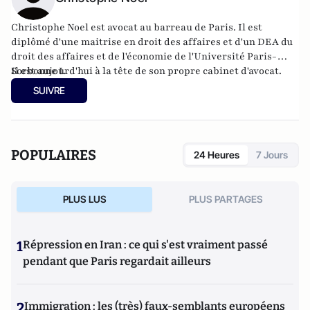
Christophe Noel est avocat au barreau de Paris. Il est
diplômé d'une maitrise en droit des affaires et d'un DEA du
droit des affaires et de l'économie de l'Université Paris-
Sorbonne I.
Il est aujourd'hui à la tête de son propre cabinet d'avocat.
SUIVRE
POPULAIRES
24 Heures
7 Jours
PLUS LUS
PLUS PARTAGES
1
Répression en Iran : ce qui s'est vraiment passé
pendant que Paris regardait ailleurs
2
Immigration : les (très) faux-semblants européens