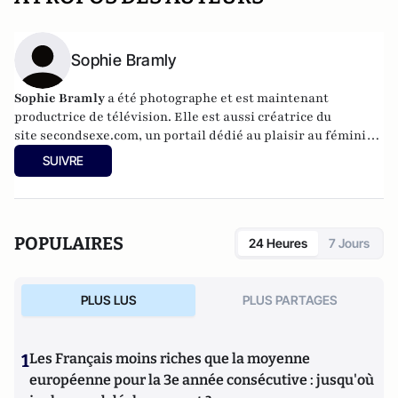
Sophie Bramly
Sophie Bramly
a été photographe et est maintenant
productrice de télévision. Elle est aussi créatrice du
site
secondsexe.com
, un portail dédié au plaisir au féminin.
Elle a publié avec le Professeur François Olivennes
Tout ce
SUIVRE
que les femmes ont toujours voulu savoir sur le sexe et enfin
osé le demander
.
POPULAIRES
24 Heures
7 Jours
PLUS LUS
PLUS PARTAGES
1
Les Français moins riches que la moyenne
européenne pour la 3e année consécutive : jusqu'où