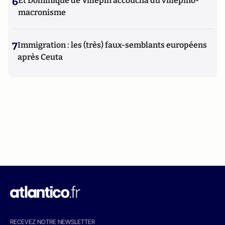
6
Et Dominique de Villepin accoucha du villepino-
macronisme
7
Immigration : les (très) faux-semblants européens
après Ceuta
RECEVEZ NOTRE NEWSLETTER