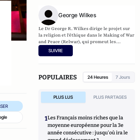
George Wilkes
Le Dr George R. Wilkes dirige le projet sur
la religion et l'éthique dans le Making of War
and Peace (Relwar), qui promeut les
collaborations de recherche entre
SUIVRE
universitaires et praticiens conçues pour
approfondir notre compréhension du rôle
joué par les idées religieuses et éthiques
dans la résolution des conflits.
POPULAIRES
24 Heures
7 Jours
PLUS LUS
PLUS PARTAGES
SER
ogle
1
Les Français moins riches que la
moyenne européenne pour la 3e
année consécutive : jusqu'où ira le