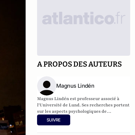
A PROPOS DES AUTEURS
Magnus Lindén
Magnus Lindén est professeur associé à
l'Université de Lund. Ses recherches portent
sur les aspects psychologiques de
l'agression, des abus et des violations des
SUIVRE
droits de l'homme, notamment en lien avec
les conflits armés et le terrorisme.