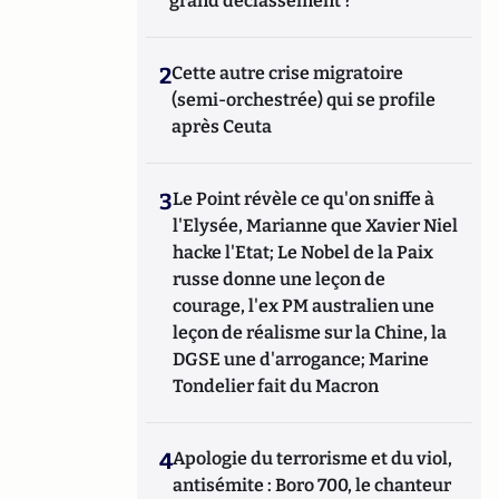
grand déclassement ?
2
Cette autre crise migratoire
(semi-orchestrée) qui se profile
après Ceuta
3
Le Point révèle ce qu'on sniffe à
l'Elysée, Marianne que Xavier Niel
hacke l'Etat; Le Nobel de la Paix
russe donne une leçon de
courage, l'ex PM australien une
leçon de réalisme sur la Chine, la
DGSE une d'arrogance; Marine
Tondelier fait du Macron
4
Apologie du terrorisme et du viol,
antisémite : Boro 700, le chanteur