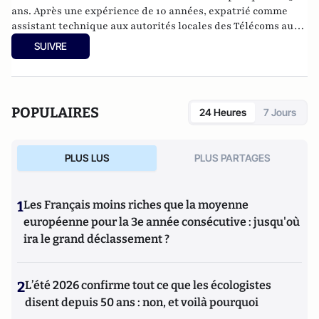
ans. Après une expérience de 10 années, expatrié comme
assistant technique aux autorités locales des Télécoms au
Yémen, il devient formateur puis formateur-développeur à
SUIVRE
l’institut de formation Alcatel-Lucent. Il possède une
grande expérience de la téléphonie et a suivi toutes les
évolutions de la ToIP.
POPULAIRES
24 Heures
7 Jours
Il est également acteur amateur de théâtre et appartient à
la troupe du
théâtre de la griffe
.
PLUS LUS
PLUS PARTAGES
Il est notamment l'auteur de
Téléphonie sur l'IP (ToIP).
1
Les Français moins riches que la moyenne
européenne pour la 3e année consécutive : jusqu'où
ira le grand déclassement ?
2
L’été 2026 confirme tout ce que les écologistes
disent depuis 50 ans : non, et voilà pourquoi