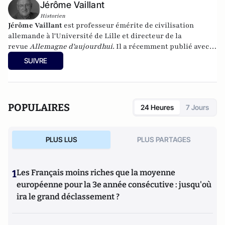
Jérôme Vaillant
Historien
Jérôme Vaillant
est professeur émérite de civilisation
allemande à l'Université de Lille et directeur de la
revue
Allemagne d'aujourdhui
.
Il a récemment publié avec
Hans Stark "Les relations franco-allemandes: vers un
SUIVRE
nouveau traité de l'Elysée" dans le numéro 226 de
la revue
Allemagne d'aujourd'hui
, (Octobre-décembre 2018),
pp. 3-110.
POPULAIRES
24 Heures
7 Jours
PLUS LUS
PLUS PARTAGES
1
Les Français moins riches que la moyenne
européenne pour la 3e année consécutive : jusqu'où
ira le grand déclassement ?