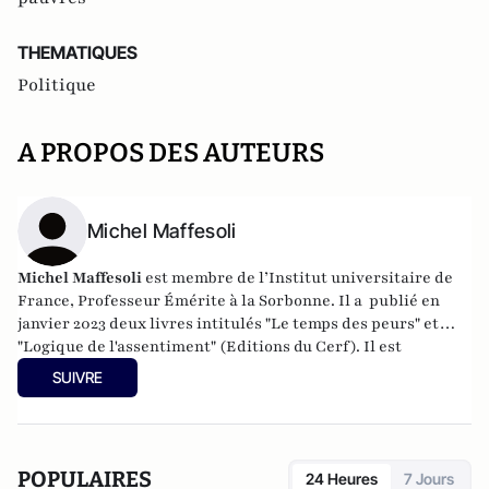
THEMATIQUES
Politique
A PROPOS DES AUTEURS
Michel Maffesoli
Michel Maffesoli
est membre de l’Institut universitaire de
France, Professeur Émérite à la Sorbonne. Il a publié en
janvier 2023 deux livres intitulés "Le temps des peurs" et
"Logique de l'assentiment" (Editions du Cerf). Il est
également l'auteur de livres encore "Écosophie" (Ed du Cerf,
SUIVRE
2017), "Êtres postmoderne" ( Ed du Cerf 2018), "La nostalgie
du sacré" ( Ed du Cerf, 2020).
POPULAIRES
24 Heures
7 Jours