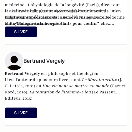
médecine et physiologie de la longévité (Paris), directeur de
la Chaire de la longévité (John Naisbitt University –
Il est l'auteur de plusieurs ouvrages, notamment de
"Bien
Belgrade), et président de la Société Française de Médecine
vieillir sans médicaments"
aux éditions du Cherche
et Physiologie de la Longévité.
Midi,
"Nous ne sommes plus faits pour vieillir"
chez
Grasset, et
"Longue vie"
, aux éditions Telemaque
SUIVRE
Bertrand Vergely
Bertrand Vergely
est philosophe et théologien.
Il est l'auteur de plusieurs livres dont
La Mort interdite
(J.-
C. Lattès, 2001) ou
Une vie pour se mettre au monde
(Carnet
Nord, 2010),
La tentation de l'Homme-Dieu
(Le Passeur
Editeur, 2015).
SUIVRE