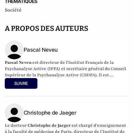
THEMATIQUES
Société
A PROPOS DES AUTEURS
Pascal Neveu
Pascal Neveu
est directeur de l'Institut Français de la
Psychanalyse Active (IFPA) et secrétaire général du
Conseil
Supérieur de la Psychanalyse Active
(CSDPA). Il est
responsable national de la cellule de soutien psychologique
SUIVRE
au sein de l’
Œuvre des Pupilles Orphelins des Sapeurs-
Pompiers de France
(ODP).
Christophe de Jaeger
Le docteur
Christophe de Jaeger
est
chargé d’enseignement
à la faculté de médecine de Paris, directeur de l’Institut de