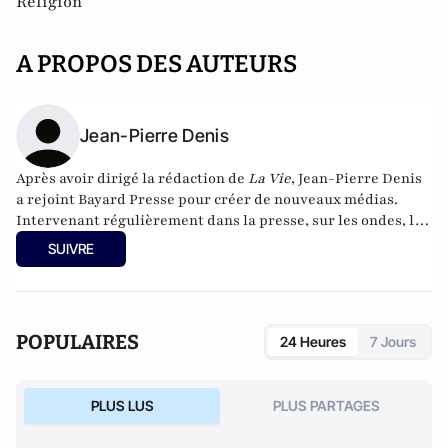
Religion
A PROPOS DES AUTEURS
Jean-Pierre Denis
Après avoir dirigé la rédaction de
La Vie
, Jean-Pierre Denis
a rejoint Bayard Presse pour créer de nouveaux médias.
Intervenant régulièrement dans la presse, sur les ondes, les
écrans et les réseaux sociaux, il est l'auteur de livres
SUIVRE
remarqués dont, récemment au Cerf,
Un catholique s'est
échappé
.
POPULAIRES
24 Heures
7 Jours
PLUS LUS
PLUS PARTAGES