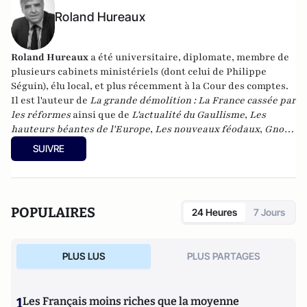
Roland Hureaux
Roland Hureaux
a été universitaire, diplomate, membre de
plusieurs cabinets ministériels (dont celui de Philippe
Séguin), élu local, et plus récemment à la Cour des comptes.
Il est l'auteur de
La grande démolition : La France cassée par
les réformes
ainsi que de
L'actualité du Gaullisme
,
Les
hauteurs béantes de l'Europe
,
Les nouveaux féodaux
,
Gnose
et gnostiques des origines à nos jours
.
SUIVRE
POPULAIRES
24 Heures
7 Jours
PLUS LUS
PLUS PARTAGES
1
Les Français moins riches que la moyenne