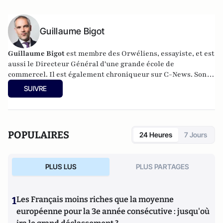
Guillaume Bigot
Guillaume Bigot
est membre des Orwéliens, essayiste, et est
aussi le Directeur Général d'une grande école de
commercel. Il est également chroniqueur sur C-News. Son
huitième ouvrage,
La Populophobie,
sort le 15 septembre
SUIVRE
2020 aux éditions Plon.
POPULAIRES
24 Heures
7 Jours
PLUS LUS
PLUS PARTAGES
1
Les Français moins riches que la moyenne
européenne pour la 3e année consécutive : jusqu'où