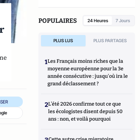
POPULAIRES
24 Heures
7 Jours
r
PLUS LUS
PLUS PARTAGES
nne
1
Les Français moins riches que la
moyenne européenne pour la 3e
année consécutive : jusqu'où ira le
grand déclassement ?
SER
2
L’été 2026 confirme tout ce que
les écologistes disent depuis 50
ogle
ans : non, et voilà pourquoi
3
Cette autre crise migratoire