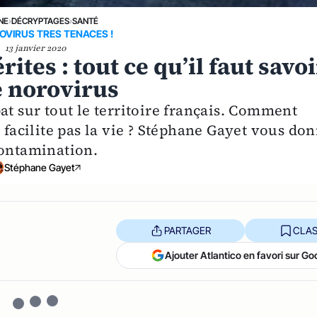
NE
›
DÉCRYPTAGES
›
SANTÉ
OVIRUS TRES TENACES !
13 janvier 2020
ites : tout ce qu’il faut savoi
e norovirus
at sur tout le territoire français. Comment
e facilite pas la vie ? Stéphane Gayet vous do
contamination.
Stéphane Gayet
PARTAGER
CLAS
Ajouter Atlantico en favori sur Go