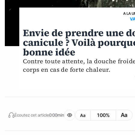
A LA U
VA
Envie de prendre une do
canicule ? Voilà pourqu
bonne idée
Contre toute attente, la douche froide
corps en cas de forte chaleur.
Aa
100%
Écoutez cet article
0:00min
Aa