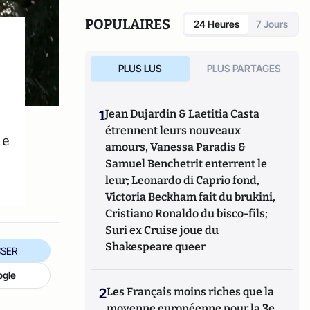
POPULAIRES
24 Heures
7 Jours
PLUS LUS
PLUS PARTAGES
1
Jean Dujardin & Laetitia Casta
étrennent leurs nouveaux
le
amours, Vanessa Paradis &
Samuel Benchetrit enterrent le
leur; Leonardo di Caprio fond,
Victoria Beckham fait du brukini,
Cristiano Ronaldo du bisco-fils;
Suri ex Cruise joue du
Shakespeare queer
SER
ogle
2
Les Français moins riches que la
moyenne européenne pour la 3e