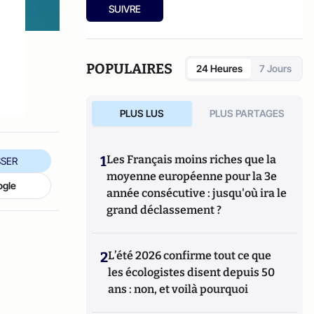
entreprises françaises et internationales.
CSP depuis plus de 10 ans, elle anime des
SUIVRE
formations inter et intra entreprises en
communication et développement
personnel.
POPULAIRES
24 Heures
7 Jours
PLUS LUS
PLUS PARTAGES
1
Les Français moins riches que la
SER
moyenne européenne pour la 3e
ogle
année consécutive : jusqu'où ira le
grand déclassement ?
2
L’été 2026 confirme tout ce que
les écologistes disent depuis 50
ans : non, et voilà pourquoi