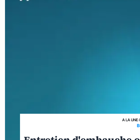
A LA UNE
›
B