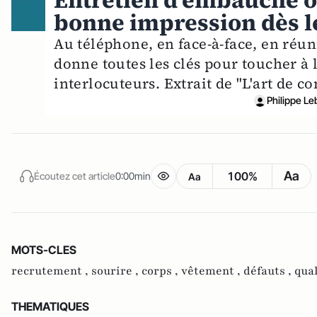
Entretien d'embauche ou
bonne impression dès l
Au téléphone, en face-à-face, en réun
donne toutes les clés pour toucher à l
interlocuteurs. Extrait de "L'art de co
Philippe Le
Aa
100%
Écoutez cet article
0:00min
Aa
MOTS-CLES
recrutement ,
sourire ,
corps ,
vêtement ,
défauts ,
qual
THEMATIQUES