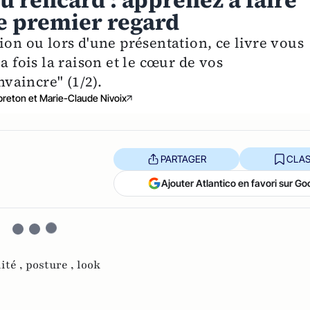
 rencard : apprenez à faire
e premier regard
ion ou lors d'une présentation, ce livre vous
a fois la raison et le cœur de vos
nvaincre" (1/2).
breton et Marie-Claude Nivoix
PARTAGER
CLAS
Ajouter Atlantico en favori sur Go
ité ,
posture ,
look