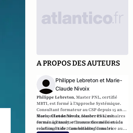
A PROPOS DES AUTEURS
Philippe Lebreton et Marie-
Claude Nivoix
Philippe Lebreton
, Master PNL, certifié
MBTI, est formé à l'Approche Systémique.
Consultant formateur au CSP depuis 15 ans,
il conçoit et anime de nombreux séminaires
Marie-Claude Nivoix
, Master PNL, est
en management, et assure des missions de
formée à l'Analyse Transactionnelle et à la
coaching et de team building dans les
relation d'aide. Consultante formatrice au