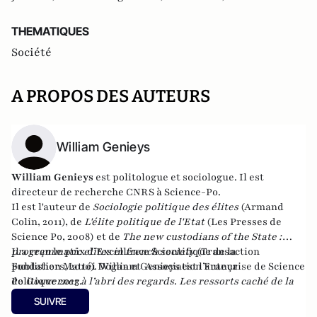
THEMATIQUES
Société
A PROPOS DES AUTEURS
William Genieys
William Genieys
est politologue et sociologue. Il est
directeur de recherche CNRS à Science-Po.
Il est l'auteur de
Sociologie politique des élites
(Armand
Colin, 2011), de
L'élite politique de l'Etat
(Les Presses de
Science Po, 2008) et de
The new custodians of the State :
programmatic elites in french society
Il a reçu le prix d’Excellence Scientifique de la
(Transaction
publishers, 2010). William Genieys est l’auteur
Fondation Mattéi Dogan et Association Française de Science
de
Politique 2013.
Gouverner à l’abri des regards
.
Les ressorts caché de la
réussite de l’Obamacare
(Presses de Sciences Po [septembre
SUIVRE
2020])