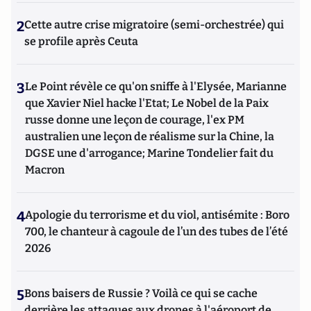
2
Cette autre crise migratoire (semi-orchestrée) qui
se profile après Ceuta
3
Le Point révèle ce qu'on sniffe à l'Elysée, Marianne
que Xavier Niel hacke l'Etat; Le Nobel de la Paix
russe donne une leçon de courage, l'ex PM
australien une leçon de réalisme sur la Chine, la
DGSE une d'arrogance; Marine Tondelier fait du
Macron
4
Apologie du terrorisme et du viol, antisémite : Boro
700, le chanteur à cagoule de l’un des tubes de l’été
2026
5
Bons baisers de Russie ? Voilà ce qui se cache
derrière les attaques aux drones à l'aéroport de