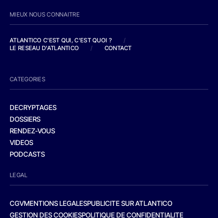
MIEUX NOUS CONNAITRE
ATLANTICO C'EST QUI, C'EST QUOI ?
/
LE RESEAU D'ATLANTICO
/
CONTACT
CATEGORIES
DECRYPTAGES
DOSSIERS
RENDEZ-VOUS
VIDEOS
PODCASTS
LEGAL
CGV
MENTIONS LEGALES
PUBLICITE SUR ATLANTICO
GESTION DES COOKIES
POLITIQUE DE CONFIDENTIALITE