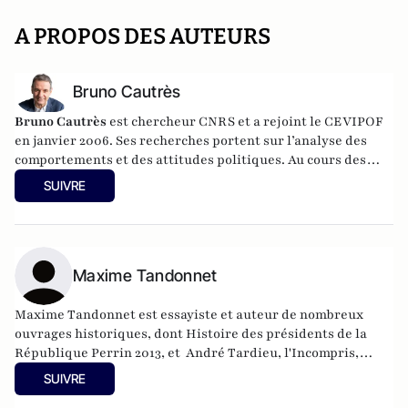
A PROPOS DES AUTEURS
Bruno Cautrès
Bruno Cautrès
est chercheur CNRS et a rejoint le CEVIPOF
en janvier 2006. Ses recherches portent sur l’analyse des
comportements et des attitudes politiques. Au cours des
années récentes, il a participé à différentes recherches
SUIVRE
françaises ou européennes portant sur la participation
politique, le vote et les élections. Il a développé d’autres
directions de recherche mettant en évidence les clivages
sociaux et politiques liés à l’Europe et à l’intégration
européenne dans les électorats et les opinions publiques. Il
Maxime Tandonnet
est notamment l'auteur de
Les européens aiment-ils
(toujours) l'Europe ?
(éditions de La Documentation
Maxime Tandonnet est essayiste et auteur de nombreux
Française, 2014) et
Histoire d’une révolution électorale
ouvrages historiques, dont Histoire des présidents de la
(2015-2018)
avec Anne Muxel (Classiques Garnier, 2019).
République Perrin 2013, et André Tardieu, l'Incompris,
Perrin 2019.
SUIVRE