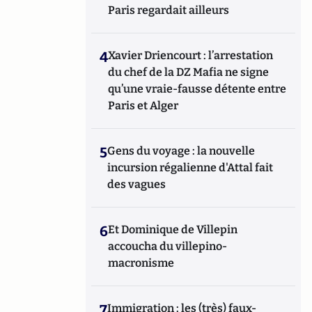
Paris regardait ailleurs
4
Xavier Driencourt : l’arrestation
du chef de la DZ Mafia ne signe
qu’une vraie-fausse détente entre
Paris et Alger
5
Gens du voyage : la nouvelle
incursion régalienne d'Attal fait
des vagues
6
Et Dominique de Villepin
accoucha du villepino-
macronisme
7
Immigration : les (très) faux-