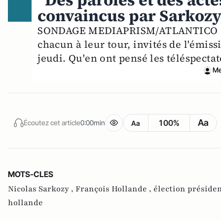
"Des paroles et des acte
convaincus par Sarkozy
SONDAGE MEDIAPRISM/ATLANTICO : Ni
chacun à leur tour, invités de l'émiss
jeudi. Qu'en ont pensé les téléspectat
Me
Aa
100%
Écoutez cet article
0:00min
Aa
MOTS-CLES
Nicolas Sarkozy ,
François Hollande ,
élection présiden
hollande