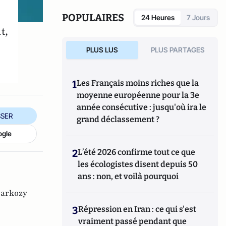
POPULAIRES
24 Heures
7 Jours
t,
PLUS LUS
PLUS PARTAGES
1
Les Français moins riches que la
moyenne européenne pour la 3e
année consécutive : jusqu'où ira le
SER
grand déclassement ?
ogle
2
L’été 2026 confirme tout ce que
les écologistes disent depuis 50
ans : non, et voilà pourquoi
sarkozy
3
Répression en Iran : ce qui s'est
vraiment passé pendant que