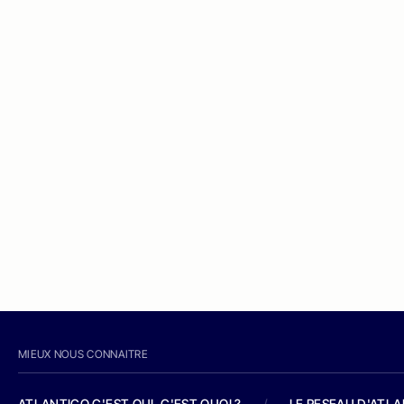
MIEUX NOUS CONNAITRE
ATLANTICO C'EST QUI, C'EST QUOI ?
/
LE RESEAU D'ATL