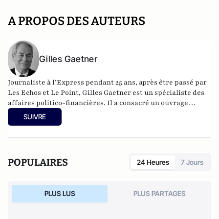
A PROPOS DES AUTEURS
Gilles Gaetner
Journaliste à l’Express pendant 25 ans, après être passé par
Les Echos et Le Point, Gilles Gaetner est un spécialiste des
affaires politico-financières. Il a consacré un ouvrage
remarqué au président de la République, Les 100 jours de
SUIVRE
Macron (Fauves –Editions). Il est également l’auteur d’une
quinzaine de livres parmi lesquels L’Argent facile,
dictionnaire de la corruption en France (Stock), Le roman
d’un séducteur, les secrets de Roland Dumas (Jean-Claude
POPULAIRES
24 Heures
7 Jours
Lattès), La République des imposteurs (L’Archipel), Pilleurs
d’Afrique (Editions du Cerf).
PLUS LUS
PLUS PARTAGES