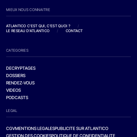
MIEUX NOUS CONNAITRE
ATLANTICO C'EST QUI, C'EST QUOI ?
/
LE RESEAU D'ATLANTICO
/
CONTACT
CATEGORIES
DECRYPTAGES
DOSSIERS
RENDEZ-VOUS
VIDEOS
PODCASTS
LEGAL
CGV
MENTIONS LEGALES
PUBLICITE SUR ATLANTICO
GESTION DES COOKIES
POLITIQUE DE CONFIDENTIALITE